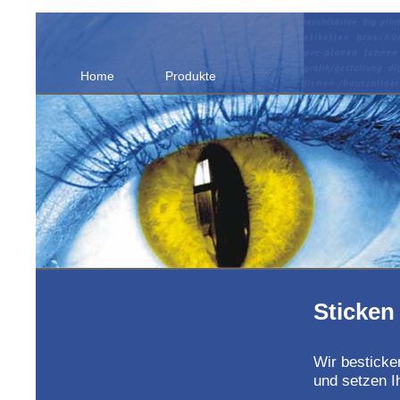
Home
Produkte
Sticken
Wir besticken
und setzen I