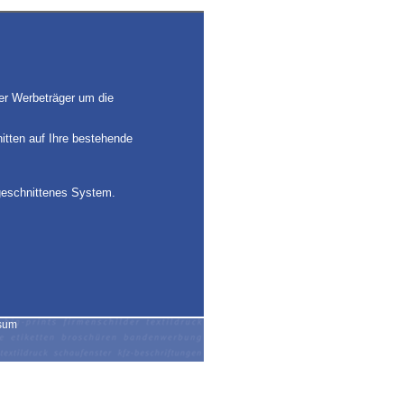
ver Werbeträger um die
nitten auf Ihre bestehende
ugeschnittenes System.
sum